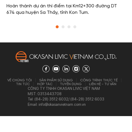
Hoàn thành dự án thí điểm tại Km12+300 đường DT
674 qua huyện Sa Thầy, tỉnh Kon Tum.
VỀ CHÚNG TÔI
SẢN PHẨM SỬ DỤNG
CÔNG TRÌNH THỰC TẾ
TIN TỨC
HỢP TÁC
TUYỂN DỤNG
LIÊN HỆ - TƯ VẤN
CÔNG TY TNHH OKASAN LIVIC VIỆT NAM
MST: 0313443708
Tel: (84-28) 3512 6032/ (84-28) 3512 6033
Email: info@okasanvietnam.com.vn