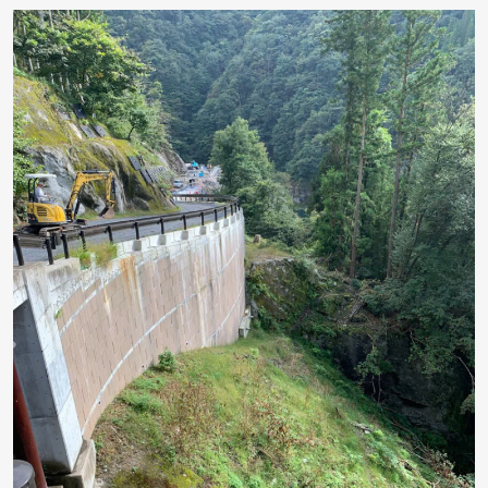
EPS (Expanded Polystyrene) có khối lượng thể tích chỉ
bằng 1% ~ 2% so với đất, đá hoặc bê tông, đồng thời
có thể chịu được ứng suất nén lớn.