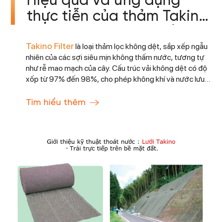
Hiệu quả và ứng dụng
thực tiễn của thảm Takino
trong việc phòng chống
Takino Filter
sạt lở mái dốc.
là loại thảm lọc không dệt, sắp xếp ngẫu
nhiên của các sợi siêu mịn không thấm nước, tương tự
như rễ mao mạch của cây. Cấu trúc vải không dệt có độ
xốp từ 97% đến 98%, cho phép không khí và nước lưu
thông.
Tìm hiểu thêm