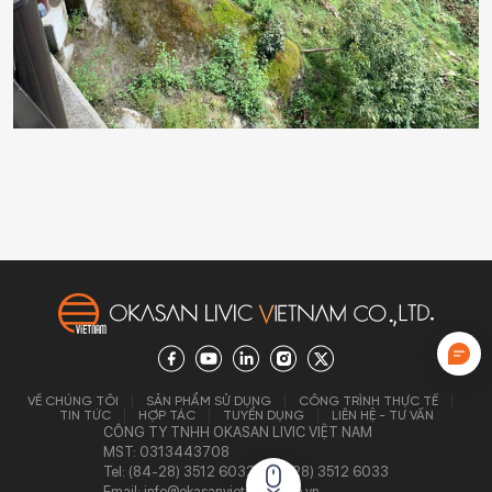
VỀ CHÚNG TÔI
SẢN PHẨM SỬ DỤNG
CÔNG TRÌNH THỰC TẾ
TIN TỨC
HỢP TÁC
TUYỂN DỤNG
LIÊN HỆ - TƯ VẤN
CÔNG TY TNHH OKASAN LIVIC VIỆT NAM
MST: 0313443708
Tel: (84-28) 3512 6032/ (84-28) 3512 6033
Email: info@okasanvietnam.com.vn