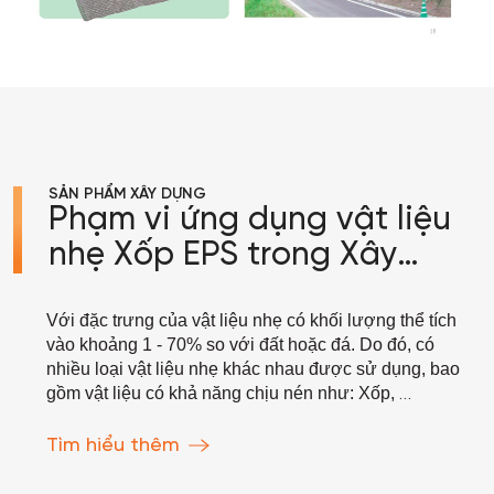
SẢN PHẨM XÂY DỰNG
Phạm vi ứng dụng vật liệu
nhẹ Xốp EPS trong Xây
Dựng.
Với đặc trưng của vật liệu nhẹ có khối lượng thể tích
vào khoảng 1 - 70% so với đất hoặc đá. Do đó, có
nhiều loại vật liệu nhẹ khác nhau được sử dụng, bao
gồm vật liệu có khả năng chịu nén như: Xốp,
bê tông bọt và vật liệu dạng hạt xỉ lò, tro bụi, gốm nở...
Hiện nay, vật liệu được sử dụng phổ biến hơn cả là
Tìm hiểu thêm
xốp polystyrene nở, với ưu điểm dễ gia công, bảo quản
và có khối lượng thể tích thấp. Trong đó, vật liệu nhẹ