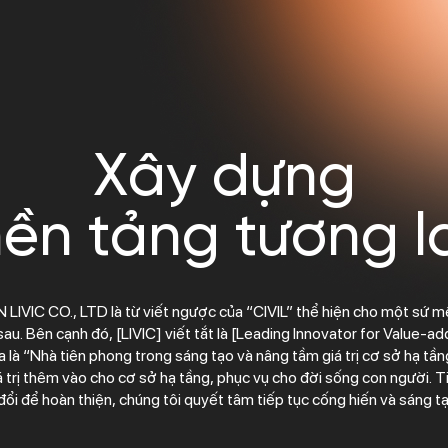
Xây dựng
ền tảng tương l
 là từ viết ngược của “CIVIL” thể hiện cho một sứ mệnh xã hội, một doanh
cạnh đó, [LIVIC] viết tắt là [Leading Innovator for Value-added Infrastructure and
 phong trong sáng tạo và nâng tầm giá trị cơ sở hạ tầng”. Dẫn đầu xu hướng,
tầng, phục vụ cho đời sống con người. Tinh thần không ngại thử
thách, luôn thay đổi để hoàn thiện, chúng tôi quyết tâm tiếp tục cống hiến v