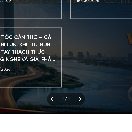
/2026
15/05/2026
 TỐC CẦN THƠ – CÀ
BỊ LÚN: KHI "TÚI BÙN"
N TÂY THÁCH THỨC
G NGHỆ VÀ GIẢI PHÁP
 PHÁ TỪ EPS OKASAN
/2026
C
1
/
1