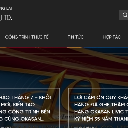
CÔNG TRÌNH THỰC TẾ
TIN TỨC
HỢP TÁC
HÀO THÁNG 7 – KHỞI
LỜI CẢM ƠN QUÝ KH
MỚI, KIẾN TẠO
HÀNG ĐÃ GHÉ THĂM 
NG CÔNG TRÌNH BỀN
HÀNG OKASAN LIVIC T
G CÙNG OKASAN
KỶ NIỆM 35 NĂM THÀN
C VIỆT NAM
LẬP HIỆP HỘI SACA