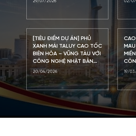
29/07/2026
02/07
[TIÊU ĐIỂM DỰ ÁN] PHỦ
CAO
XANH MÁI TALUY CAO TỐC
MAU 
BIÊN HÒA – VŨNG TÀU VỚI
MIỀ
CÔNG NGHỆ NHẬT BẢN
CÔN
TAKINO FILTER
ĐỘT
20/04/2026
19/03
LIVI