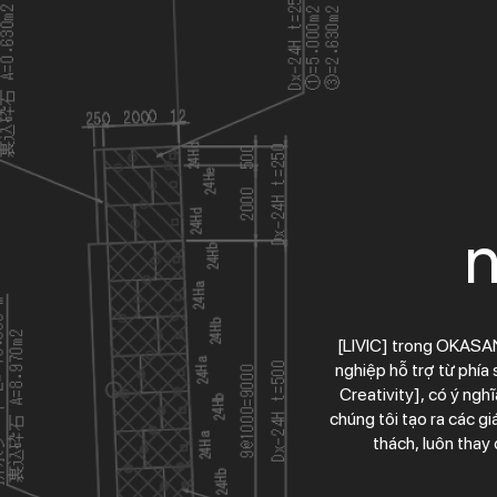
n
[LIVIC] trong OKASAN LIVIC CO., LTD
nghiệp hỗ trợ từ phía sau. Bên 
Creativity], có ý nghĩa là “Nhà tiên
chúng tôi tạo ra các giá trị thêm vào cho cơ sở hạ 