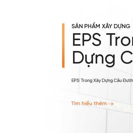
Xây
Đường
Quả Và Tiên Tiến