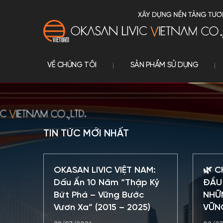
VỀ CHÚNG TÔI
SẢN PHẨM SỬ DỤNG
TIN TỨC MỚI NHẤT
OKASAN LIVIC VIỆT NAM:
🌿 C
Dấu Ấn 10 Năm “Thập Kỷ
ĐẦU 
Bứt Phá – Vững Bước
NHỮ
Vươn Xa” (2015 – 2025)
VỮN
LIVI