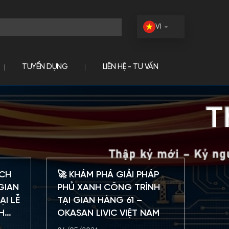
VI
TUYỂN DỤNG
LIÊN HỆ - TƯ VẤN
ÁCH
🚀 KHÁM PHÁ GIẢI PHÁP
GIAN
PHỦ XANH CÔNG TRÌNH
ẠI LỄ
TẠI GIAN HÀNG 61 –
H
OKASAN LIVIC VIỆT NAM